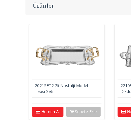
Ürünler
del
2021SET2 2li Nostalji Model
2210S
Tepsi Seti
Dikdö
e Ekle
Hemen Al
Sepete Ekle
He