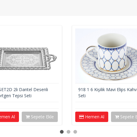
ET2D 2li Dantel Desenli
918 1 6 Kişilik Mavi Elips Kah
rtgen Tepsi Seti
Seti
men Al
Sepete Ekle
Hemen Al
Sepete E