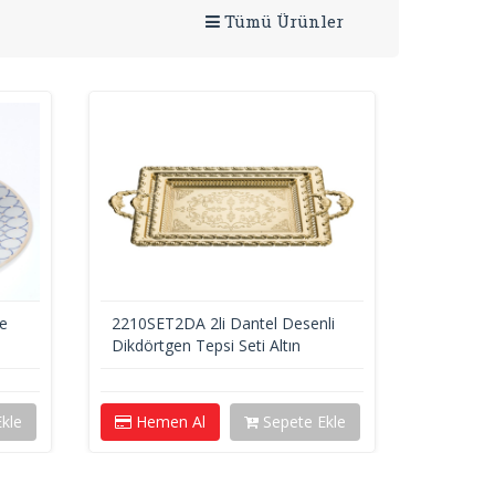
Tümü Ürünler
ve
2210SET2DA 2li Dantel Desenli
2020SET
Dikdörtgen Tepsi Seti Altın
Dikdörtg
kle
Hemen Al
Sepete Ekle
Heme