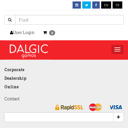
EN
TR
User Login
0
Togg
navi
Corporate
Dealership
Online
Contact