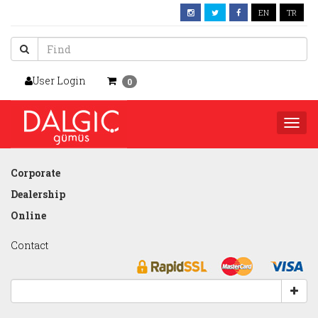
EN
TR
User Login
0
Togg
navi
Corporate
Dealership
Online
Contact