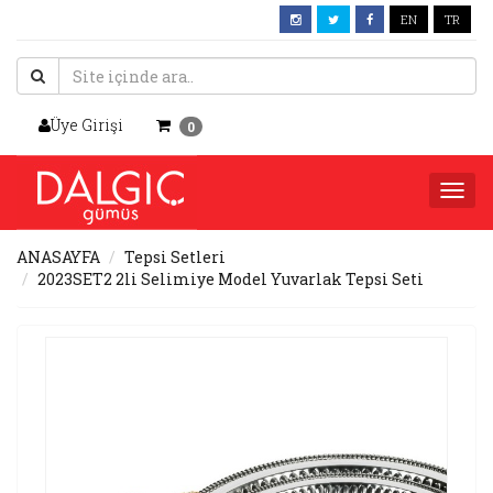
EN
TR
Üye Girişi
0
Togg
navi
ANASAYFA
Tepsi Setleri
2023SET2 2li Selimiye Model Yuvarlak Tepsi Seti