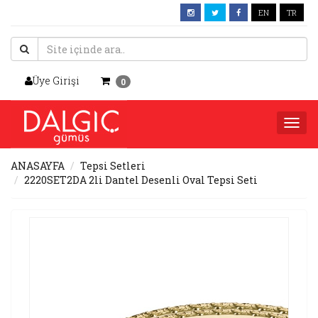
EN
TR
Üye Girişi
0
Togg
navi
ANASAYFA
Tepsi Setleri
2220SET2DA 2li Dantel Desenli Oval Tepsi Seti