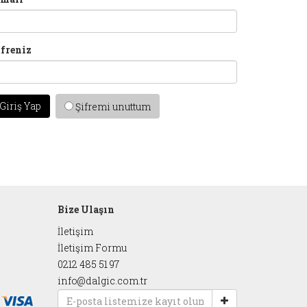
ifreniz
Giriş Yap
Şifremi unuttum
Bize Ulaşın
İletişim
İletişim Formu
0212 485 51 97
info@dalgic.com.tr