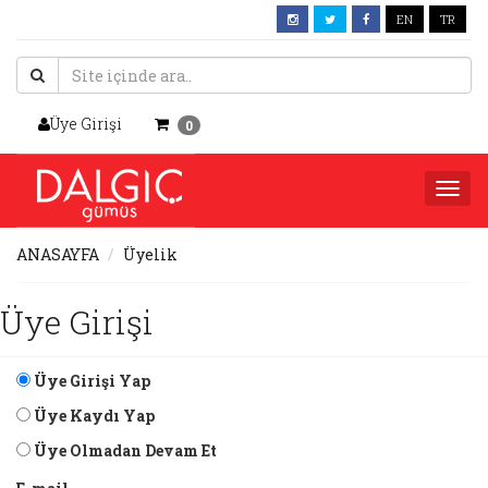
EN
TR
Üye Girişi
0
Togg
navi
ANASAYFA
Üyelik
Üye Girişi
Üye Girişi Yap
Üye Kaydı Yap
Üye Olmadan Devam Et